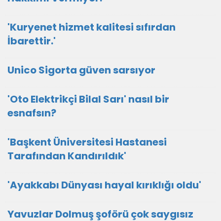
'Kuryenet hizmet kalitesi sıfırdan
İbarettir.'
Unico Sigorta güven sarsıyor
'Oto Elektrikçi Bilal Sarı' nasıl bir
esnafsın?
'Başkent Üniversitesi Hastanesi
Tarafından Kandırıldık'
'Ayakkabı Dünyası hayal kırıklığı oldu'
Yavuzlar Dolmuş şoförü çok saygısız