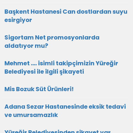
Başkent Hastanesi Can dostlardan suyu
esirgiyor
Sigortam Net promosyonlarda
aldatıyor mu?
Mehmet .... isimli takipçimizin Yüreğir
Belediyesi ile ilgili şikayeti
Mis Bozuk Süt Ürünleri!
Adana Sezar Hastanesinde eksik tedavi
ve umursamazlık
Yüreğir Belediyesinden şikayet var