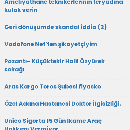
Ameliyathane teknikerlerinin feryadına
kulak verin
Geri dönüşümde skandal iddia (2)
Vodafone Net'ten şikayetçiyim
Pozantı- Küçüktekir Halil Özyürek
sokağı
Aras Kargo Toros Şubesi fiyasko
Özel Adana Hastanesi Doktor İlgisizliği.
Unico Sigorta 15 Gün İkame Araç
Hakkımı Vermiyor.