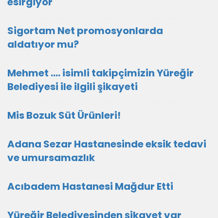
esirgiyor
Sigortam Net promosyonlarda
aldatıyor mu?
Mehmet .... isimli takipçimizin Yüreğir
Belediyesi ile ilgili şikayeti
Mis Bozuk Süt Ürünleri!
Adana Sezar Hastanesinde eksik tedavi
ve umursamazlık
Acıbadem Hastanesi Mağdur Etti
Yüreğir Belediyesinden şikayet var