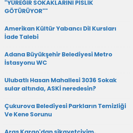
"YÜREĞİR SOKAKLARINI PİSLİK
GÖTÜRÜYOR""
Amerikan Kültür Yabancı Dil Kursları
İade Talebi
Adana Büyükşehir Belediyesi Metro
İstasyonu WC
Ulubatlı Hasan Mahallesi 3036 Sokak
sular altında, ASKİ neredesin?
Çukurova Belediyesi Parkların Temizliği
Ve Kene Sorunu
Aras Kargo'dan şikayetçiyim.