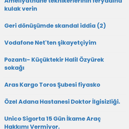
Ameliyathane teknikerlerinin feryadına
kulak verin
Geri dönüşümde skandal iddia (2)
Vodafone Net'ten şikayetçiyim
Pozantı- Küçüktekir Halil Özyürek
sokağı
Aras Kargo Toros Şubesi fiyasko
Özel Adana Hastanesi Doktor İlgisizliği.
Unico Sigorta 15 Gün İkame Araç
Hakkımı Vermiyor.