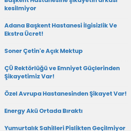
Başkent Hastanesine şikayetin arkası
kesilmiyor
Adana Başkent Hastanesi İlgisizlik Ve
Ekstra Ücret!
Soner Çetin'e Açık Mektup
ÇÜ Rektörlüğü ve Emniyet Güçlerinden
Şikayetimiz Var!
Özel Avrupa Hastanesinden Şikayet Var!
Energy Akü Ortada Bıraktı
Yumurtalık Sahilleri Pislikten Geçilmiyor