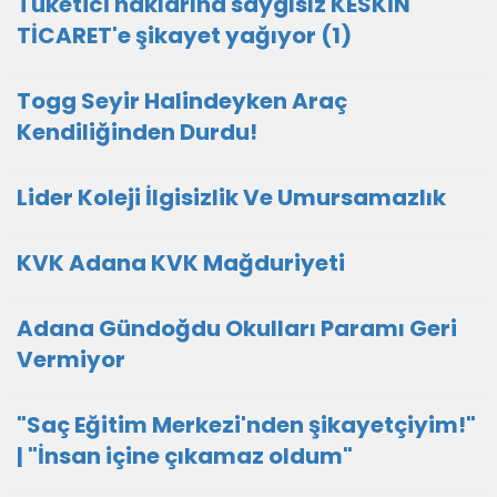
Tüketicİ haklarına saygısız KESKİN
TİCARET'e şikayet yağıyor (1)
Togg Seyir Halindeyken Araç
Kendiliğinden Durdu!
Lider Koleji İlgisizlik Ve Umursamazlık
KVK Adana KVK Mağduriyeti
Adana Gündoğdu Okulları Paramı Geri
Vermiyor
"Saç Eğitim Merkezi'nden şikayetçiyim!"
| "İnsan içine çıkamaz oldum"