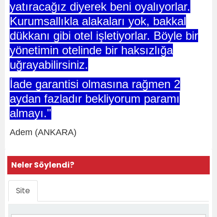
yatıracağız diyerek beni oyalıyorlar.
Kurumsallıkla alakaları yok, bakkal
dükkanı gibi otel işletiyorlar. Böyle bir
yönetimin otelinde bir haksızlığa
uğrayabilirsiniz.
İade garantisi olmasına rağmen 2
aydan fazladır bekliyorum paramı
almayı."
Adem (ANKARA)
Neler Söylendi?
Site