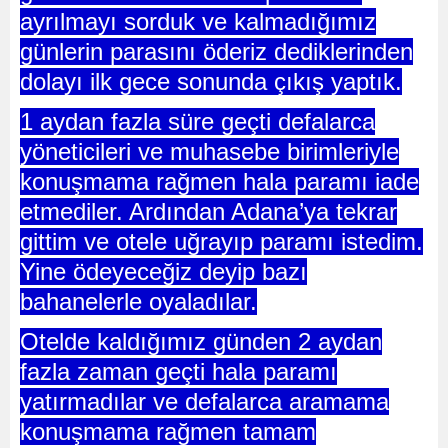
ayrılmayı sorduk ve kalmadığımız
günlerin parasını öderiz dediklerinden
dolayı ilk gece sonunda çıkış yaptık.
1 aydan fazla süre geçti defalarca
yöneticileri ve muhasebe birimleriyle
konuşmama rağmen hala paramı iade
etmediler. Ardından Adana’ya tekrar
gittim ve otele uğrayıp paramı istedim.
Yine ödeyeceğiz deyip bazı
bahanelerle oyaladılar.
Otelde kaldığımız günden 2 aydan
fazla zaman geçti hala paramı
yatırmadılar ve defalarca aramama
konuşmama rağmen tamam