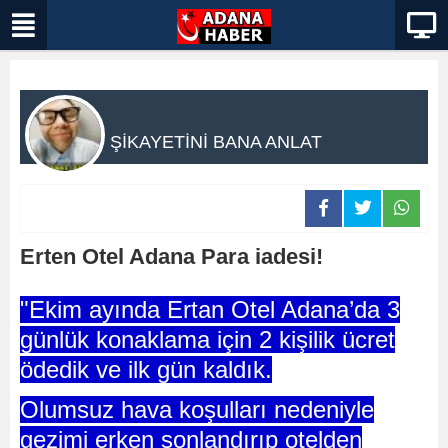
ŞİKAYETİNİ BANA ANLAT
Erten Otel Adana Para iadesi!
"Ekim ayında Ertan Otel Adana’da 3
günlük konaklama için 2 kişilik ücret
ödedik ve ilk gün kaldık.
Olumsuz hava koşulları nedeniyle
gezimi erken sonlandırıp otelden