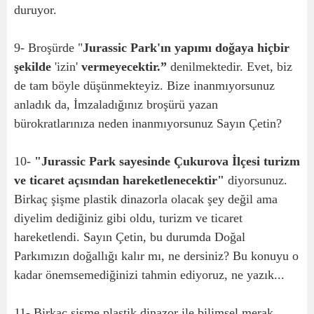
duruyor.
9- Broşürde "
Jurassic Park'ın yapımı doğaya hiçbir
şekilde
'izin'
vermeyecektir.”
denilmektedir. Evet, biz
de tam böyle düşünmekteyiz. Bize inanmıyorsunuz
anladık da, İmzaladığınız broşürü yazan
bürokratlarınıza neden inanmıyorsunuz Sayın Çetin?
10-
"Jurassic Park sayesinde Çukurova İlçesi turizm
ve ticaret açısından hareketlenecektir"
diyorsunuz.
Birkaç şişme plastik dinazorla olacak şey değil ama
diyelim dediğiniz gibi oldu, turizm ve ticaret
hareketlendi. Sayın Çetin, bu durumda Doğal
Parkımızın doğallığı kalır mı, ne dersiniz? Bu konuyu o
kadar önemsemediğinizi tahmin ediyoruz, ne yazık...
11- Birkaç şişme plastik dinazor ile bilimsel merak