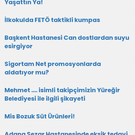
Yaşattın Ya!
İlkokulda FETÖ taktikli kumpas
Başkent Hastanesi Can dostlardan suyu
esirgiyor
Sigortam Net promosyonlarda
aldatıyor mu?
Mehmet .... isimli takipçimizin Yüreğir
Belediyesi ile ilgili şikayeti
Mis Bozuk Süt Ürünleri!
Adana Sezar Hastanesinde eksik tedavi