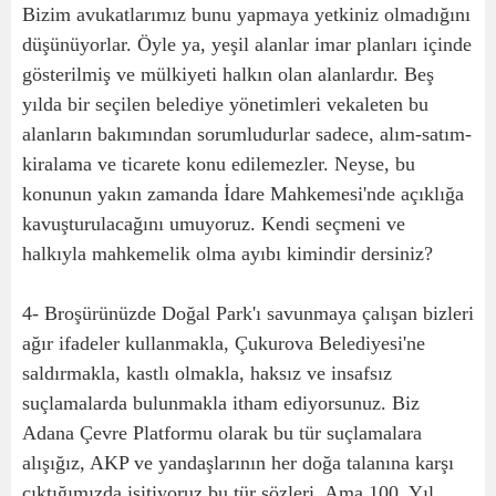
Bizim avukatlarımız bunu yapmaya yetkiniz olmadığını
düşünüyorlar. Öyle ya, yeşil alanlar imar planları içinde
gösterilmiş ve mülkiyeti halkın olan alanlardır. Beş
yılda bir seçilen belediye yönetimleri vekaleten bu
alanların bakımından sorumludurlar sadece, alım-satım-
kiralama ve ticarete konu edilemezler. Neyse, bu
konunun yakın zamanda İdare Mahkemesi'nde açıklığa
kavuşturulacağını umuyoruz. Kendi seçmeni ve
halkıyla mahkemelik olma ayıbı kimindir dersiniz?
4- Broşürünüzde Doğal Park'ı savunmaya çalışan bizleri
ağır ifadeler kullanmakla, Çukurova Belediyesi'ne
saldırmakla, kastlı olmakla, haksız ve insafsız
suçlamalarda bulunmakla itham ediyorsunuz. Biz
Adana Çevre Platformu olarak bu tür suçlamalara
alışığız, AKP ve yandaşlarının her doğa talanına karşı
çıktığımızda işitiyoruz bu tür sözleri. Ama 100. Yıl