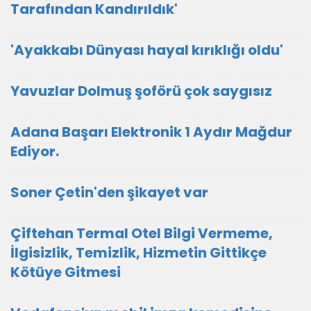
Tarafından Kandırıldık'
'Ayakkabı Dünyası hayal kırıklığı oldu'
Yavuzlar Dolmuş şoförü çok saygısız
Adana Başarı Elektronik 1 Aydır Mağdur
Ediyor.
Soner Çetin'den şikayet var
Çiftehan Termal Otel Bilgi Vermeme,
İlgisizlik, Temizlik, Hizmetin Gittikçe
Kötüye Gitmesi