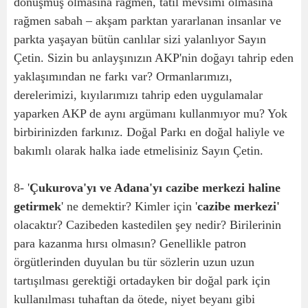
dönüşmüş olmasına rağmen, tatil mevsimi olmasına
rağmen sabah – akşam parktan yararlanan insanlar ve
parkta yaşayan bütün canlılar sizi yalanlıyor Sayın
Çetin. Sizin bu anlayşınızın AKP'nin doğayı tahrip eden
yaklaşımından ne farkı var? Ormanlarımızı,
derelerimizi, kıyılarımızı tahrip eden uygulamalar
yaparken AKP de aynı argümanı kullanmıyor mu? Yok
birbirinizden farkınız. Doğal Parkı en doğal haliyle ve
bakımlı olarak halka iade etmelisiniz Sayın Çetin.
8- '
Çukurova'yı ve Adana'yı cazibe merkezi haline
getirmek
' ne demektir? Kimler için '
cazibe merkezi'
olacaktır? Cazibeden kastedilen şey nedir? Birilerinin
para kazanma hırsı olmasın? Genellikle patron
örgütlerinden duyulan bu tür sözlerin uzun uzun
tartışılması gerektiği ortadayken bir doğal park için
kullanılması tuhaftan da ötede, niyet beyanı gibi