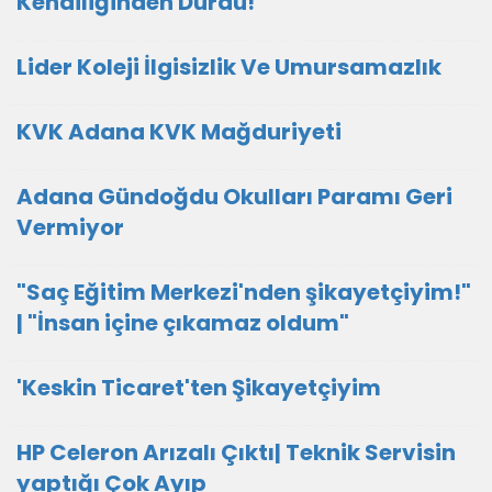
Kendiliğinden Durdu!
Lider Koleji İlgisizlik Ve Umursamazlık
KVK Adana KVK Mağduriyeti
Adana Gündoğdu Okulları Paramı Geri
Vermiyor
"Saç Eğitim Merkezi'nden şikayetçiyim!"
| "İnsan içine çıkamaz oldum"
'Keskin Ticaret'ten Şikayetçiyim
HP Celeron Arızalı Çıktı| Teknik Servisin
yaptığı Çok Ayıp