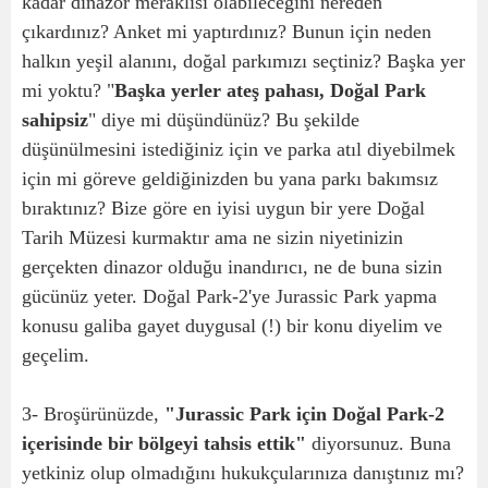
kadar dinazor meraklısı olabileceğini nereden
çıkardınız? Anket mi yaptırdınız? Bunun için neden
halkın yeşil alanını, doğal parkımızı seçtiniz? Başka yer
mi yoktu? "
Başka yerler ateş pahası, Doğal Park
sahipsiz
" diye mi düşündünüz? Bu şekilde
düşünülmesini istediğiniz için ve parka atıl diyebilmek
için mi göreve geldiğinizden bu yana parkı bakımsız
bıraktınız? Bize göre en iyisi uygun bir yere Doğal
Tarih Müzesi kurmaktır ama ne sizin niyetinizin
gerçekten dinazor olduğu inandırıcı, ne de buna sizin
gücünüz yeter. Doğal Park-2'ye Jurassic Park yapma
konusu galiba gayet duygusal (!) bir konu diyelim ve
geçelim.
3- Broşürünüzde,
"Jurassic Park için Doğal Park-2
içerisinde bir bölgeyi tahsis ettik"
diyorsunuz. Buna
yetkiniz olup olmadığını hukukçularınıza danıştınız mı?