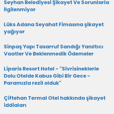
Seyhan Belediyesi Şikayet Ve Sorunlarla
İlgilenmiyor
Lüks Adana Seyahat Fimasına şikayet
yağıyor
Sinpaş Yapı Tasarruf Sandığı Yanıltıcı
Vaatler Ve Beklenmedik Ödemeler
Liparis Resort Hotel - "Sivrisineklerle
Dolu Otelde Kabus Gibi Bir Gece -
Paramızla rezil olduk"
Çiftehan Termal Otel hakkında şikayet
iddiaları