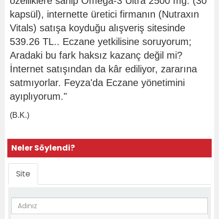
özelliklere sahip Omega-3 Ultra 2500 mg. (30
kapsül), internette üretici firmanın (Nutraxın
Vitals) satışa koyduğu alışveriş sitesinde
539.26 TL.. Eczane yetkilisine soruyorum;
Aradaki bu fark haksız kazanç değil mi?
İnternet satışından da kâr ediliyor, zararına
satmıyorlar. Feyza'da Eczane yönetimini
ayıplıyorum."
(B.K.)
Neler Söylendi?
Site