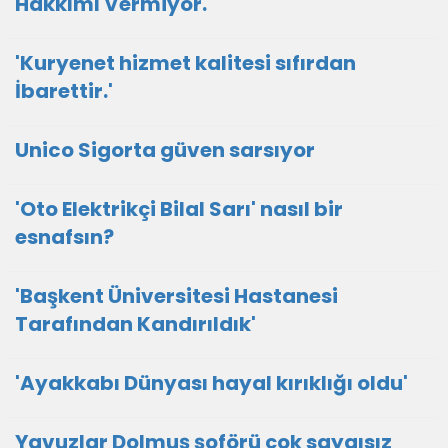
Hakkımı Vermiyor.
'Kuryenet hizmet kalitesi sıfırdan
İbarettir.'
Unico Sigorta güven sarsıyor
'Oto Elektrikçi Bilal Sarı' nasıl bir
esnafsın?
'Başkent Üniversitesi Hastanesi
Tarafından Kandırıldık'
'Ayakkabı Dünyası hayal kırıklığı oldu'
Yavuzlar Dolmuş şoförü çok saygısız