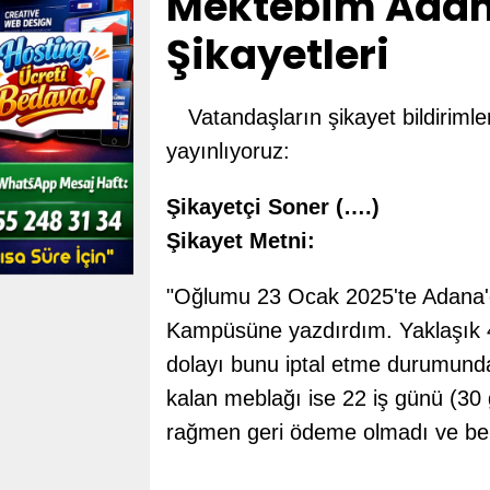
Mektebim Adana
Şikayetleri
Vatandaşların şikayet bildirim
yayınlıyoruz:
Şikayetçi Soner (….)
Şikayet Metni:
"Oğlumu 23 Ocak 2025'te Adana'
Kampüsüne yazdırdım. Yaklaşık 4
dolayı bunu iptal etme durumund
kalan meblağı ise 22 iş günü (30 
rağmen geri ödeme olmadı ve b