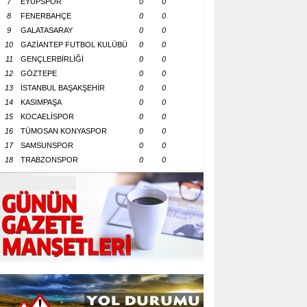
7
EYÜPSPOR
0
0
8
FENERBAHÇE
0
0
9
GALATASARAY
0
0
10
GAZİANTEP FUTBOL KULÜBÜ
0
0
11
GENÇLERBİRLİĞİ
0
0
12
GÖZTEPE
0
0
13
İSTANBUL BAŞAKŞEHİR
0
0
14
KASIMPAŞA
0
0
15
KOCAELİSPOR
0
0
16
TÜMOSAN KONYASPOR
0
0
17
SAMSUNSPOR
0
0
18
TRABZONSPOR
0
0