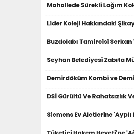
Mahallede Sürekli Lağım Ko
Lider Koleji Hakkındaki Şika
Buzdolabı Tamircisi Serkan 
Seyhan Belediyesi Zabıta Mü
Demirdöküm Kombi ve Demi
DSİ Gürültü Ve Rahatsızlık V
Siemens Ev Aletlerine 'Ayplı 
Tüketici Hakem Heyeti'ne 'Ağ