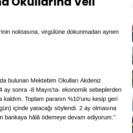
 Okullarına Veli
lerinin noktasına, virgülüne dokunmadan aynen
da bulunan Mektebim Okulları Akdeniz
 ay sonra -8 Mayıs'ta- ekonomik sebeplerden
a kaldım. Toplam paranın %10'unu kesip geri
gün) içinde yatacağı söylendi. 2 ay olmasına
en bankaya hâlâ ödemeye devam ediyorum."