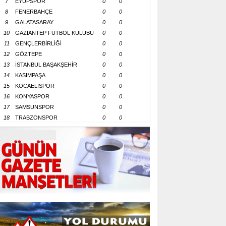
7
EYÜPSPOR
0
0
8
FENERBAHÇE
0
0
9
GALATASARAY
0
0
10
GAZİANTEP FUTBOL KULÜBÜ
0
0
11
GENÇLERBİRLİĞİ
0
0
12
GÖZTEPE
0
0
13
İSTANBUL BAŞAKŞEHİR
0
0
14
KASIMPAŞA
0
0
15
KOCAELİSPOR
0
0
16
KONYASPOR
0
0
17
SAMSUNSPOR
0
0
18
TRABZONSPOR
0
0