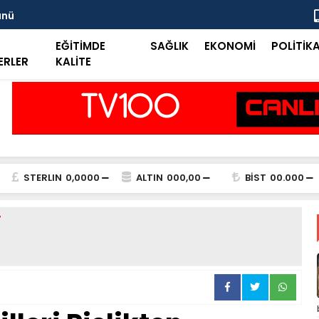
ünü
Taşkent Tar
EĞİTİMDE
SAĞLIK
EKONOMİ
POLİTİK
ERLER
KALİTE
STERLIN
0,0000
ALTIN
000,00
BİST
00.000
T