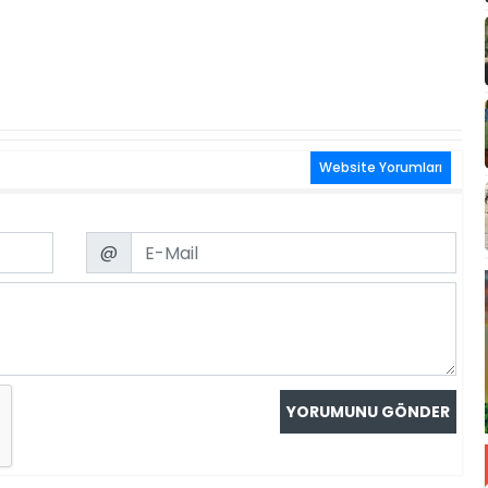
Website Yorumları
Email
@