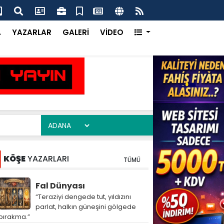
ım Heyeti Çukurova’da Dijital Tarımı Yerinde İnceledi
Çuk
Ka
A
YAZARLAR
GALERİ
VİDEO
KÖŞE
YAZARLARI
TÜMÜ
Fal Dünyası
“Teraziyi dengede tut, yıldızını
parlat, halkın güneşini gölgede
bırakma.”