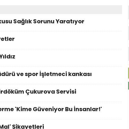
kusu Sağlık Sorunu Yaratıyor
yetler
Yıldız
dürü ve spor İşletmeci kankası
rdöküm Çukurova Servisi
erme 'Kime Güveniyor Bu İnsanlar!'
Mal' Şikayetleri