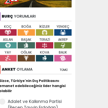
BURÇ
YORUMLARI
KOÇ
BOĞA
İKİZLER
YENGEÇ
ASLAN
BAŞAK
TERAZİ
AKREP
YAY
OĞLAK
KOVA
BALIK
ANKET
OYLAMA
TÜMÜ
Sizce, Türkiye'nin Dış Politikasını
emanet edebileceğiniz lider hangisi
olabilir
Adalet ve Kalkınma Partisi
(Recep Tayyip Erdoğan)