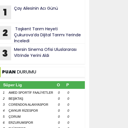
Çay Ailesinin Acı Günü
1
Taşkent Tarım Heyeti
2
Çukurova’da Dijital Tarımı Yerinde
İnceledi
Mersin Sinema Ofisi Uluslararası
3
Vitrinde Yerini Aldı
PUAN
DURUMU
Süper Lig
O
P
1
AMED SPORTİF FAALİYETLER
0
0
2
BEŞİKTAŞ
0
0
3
CORENDON ALANYASPOR
0
0
4
ÇAYKUR RİZESPOR
0
0
5
ÇORUM
0
0
6
ERZURUMSPOR
0
0