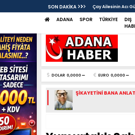
rası Vitrinde Yerini Aldı
SON DAKİKA
Çay Ailesinin Acı G
ADANA
SPOR
TÜRKİYE
DIŞ
HAB
DOLAR
0,0000
EURO
0,0000
ŞİKAYETİNİ BANA ANLA