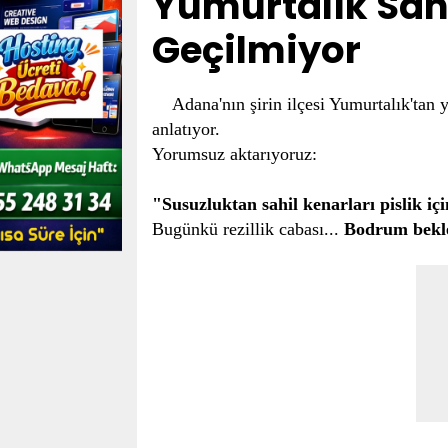
Yumurtalık Sahil
Geçilmiyor
Adana'nın şirin ilçesi Yumurtalık'tan
anlatıyor.
Yorumsuz aktarıyoruz:
"Susuzluktan sahil kenarları pislik içi
Bugünkü rezillik cabası...
Bodrum bekl