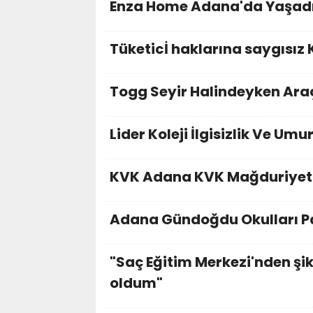
Enza Home Adana'da Yaşad
Tüketicİ haklarına saygısız 
Togg Seyir Halindeyken Ara
Lider Koleji İlgisizlik Ve Um
KVK Adana KVK Mağduriyet
Adana Gündoğdu Okulları P
"Saç Eğitim Merkezi'nden şik
oldum"