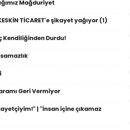
ığımız Mağduriyet
KESKİN TİCARET'e şikayet yağıyor (1)
ç Kendiliğinden Durdu!
ursamazlık
i
aramı Geri Vermiyor
ayetçiyim!" | "İnsan içine çıkamaz